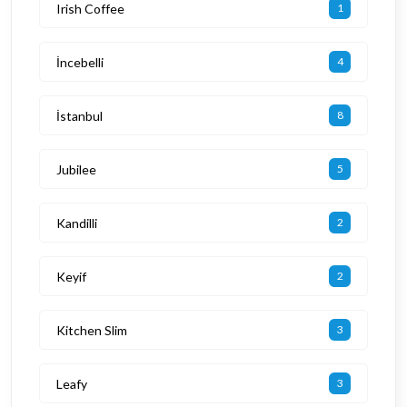
Irish Coffee
1
İncebelli
4
İstanbul
8
Jubilee
5
Kandilli
2
Keyif
2
Kitchen Slim
3
Leafy
3