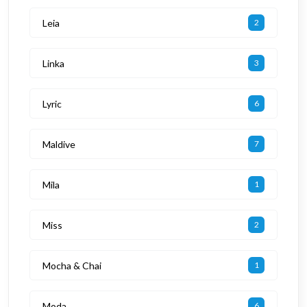
Leia
2
Linka
3
Lyric
6
Maldive
7
Mila
1
Miss
2
Mocha & Chai
1
Moda
6