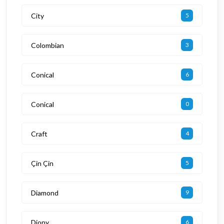
City
5
Colombian
3
Conical
6
Conical
0
Craft
4
Çin Çin
5
Diamond
9
Diony
6