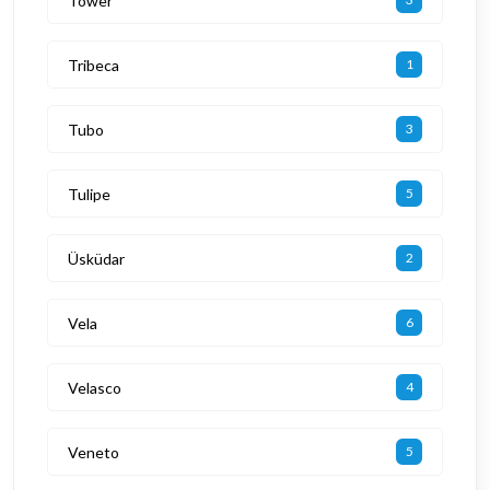
Tower
Tribeca
1
Tubo
3
Tulipe
5
Üsküdar
2
Vela
6
Velasco
4
Veneto
5