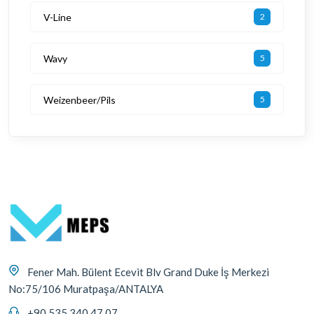
V-Line
2
Wavy
5
Weizenbeer/Pils
5
Fener Mah. Bülent Ecevit Blv Grand Duke İş Merkezi
No:75/106 Muratpaşa/ANTALYA
+90 535 340 47 07