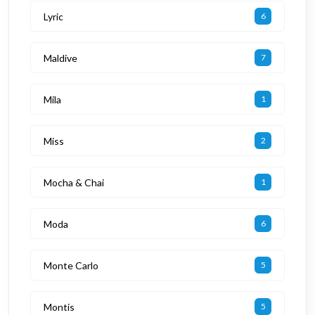
Lyric
6
Maldive
7
Mila
1
Miss
2
Mocha & Chai
1
Moda
6
Monte Carlo
5
Montis
5