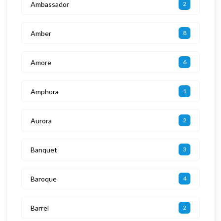
Ambassador
2
Amber
8
Amore
6
Amphora
1
Aurora
2
Banquet
3
Baroque
4
Barrel
2