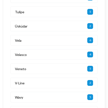
Tulipe
5
Üsküdar
2
Vela
6
Velasco
4
Veneto
5
V-Line
2
Wavy
5