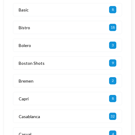
Basic
8
Bistro
18
Bolero
3
Boston Shots
9
Bremen
2
Capri
8
Casablanca
32
Casual
4