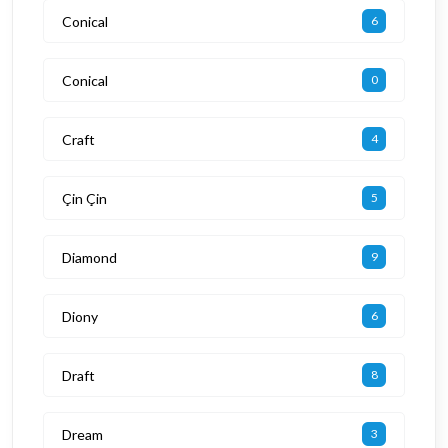
Conical
6
Conical
0
Craft
4
Çin Çin
5
Diamond
9
Diony
6
Draft
8
Dream
3