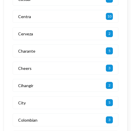
Centra
10
Cerveza
2
Charante
5
Cheers
3
Cihangir
2
City
5
Colombian
3