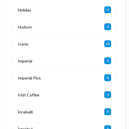
Holiday
6
Hudson
4
Iconic
10
Imperial
8
Imperial Plus
8
Irish Coffee
1
İncebelli
4
İstanbul
8