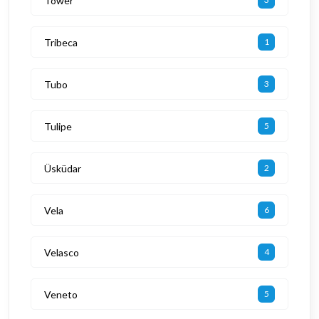
Tower
Tribeca
1
Tubo
3
Tulipe
5
Üsküdar
2
Vela
6
Velasco
4
Veneto
5