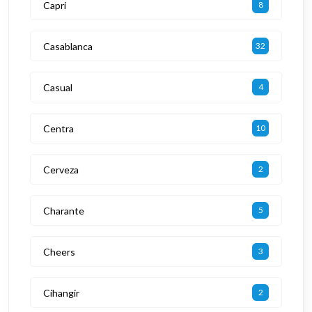
Capri
8
Casablanca
32
Casual
4
Centra
10
Cerveza
2
Charante
5
Cheers
3
Cihangir
2