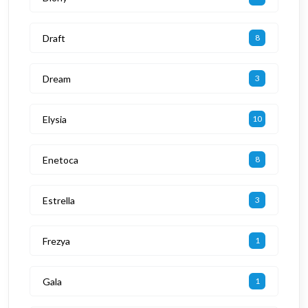
Draft
8
Dream
3
Elysia
10
Enetoca
8
Estrella
3
Frezya
1
Gala
1