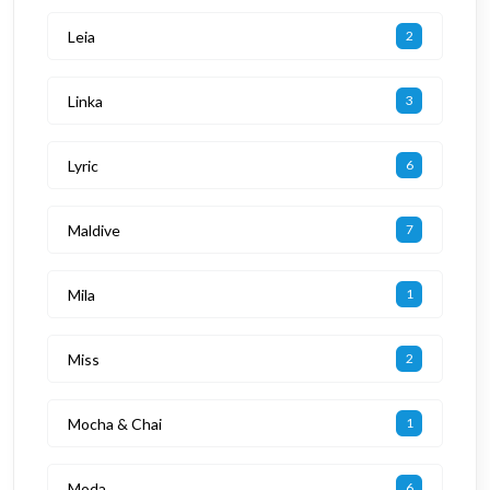
Leia
2
Linka
3
Lyric
6
Maldive
7
Mila
1
Miss
2
Mocha & Chai
1
Moda
6