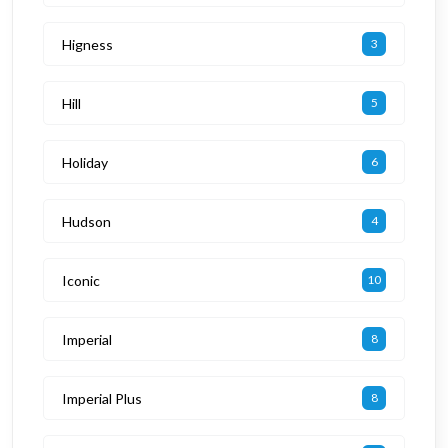
Higness
3
Hill
5
Holiday
6
Hudson
4
Iconic
10
Imperial
8
Imperial Plus
8