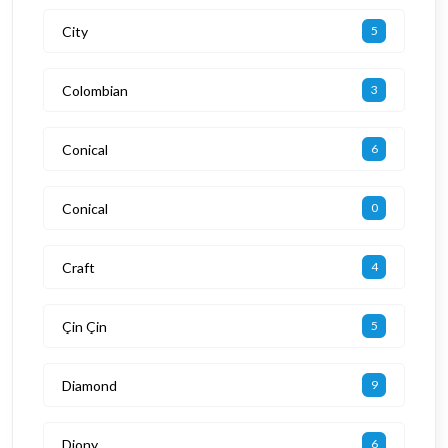
City
5
Colombian
3
Conical
6
Conical
0
Craft
4
Çin Çin
5
Diamond
9
Diony
6