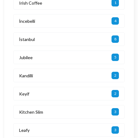
Irish Coffee
1
İncebelli
4
İstanbul
8
Jubilee
5
Kandilli
2
Keyif
2
Kitchen Slim
3
Leafy
3