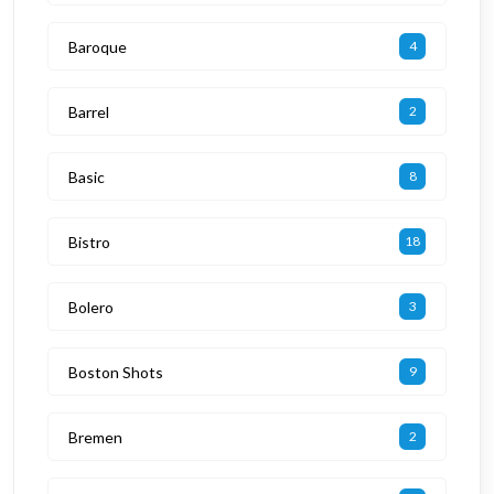
Baroque
4
Barrel
2
Basic
8
Bistro
18
Bolero
3
Boston Shots
9
Bremen
2