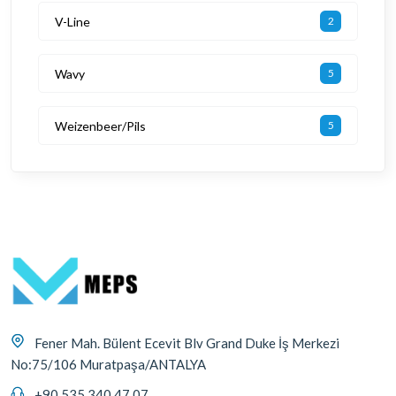
V-Line
2
Wavy
5
Weizenbeer/Pils
5
Fener Mah. Bülent Ecevit Blv Grand Duke İş Merkezi
No:75/106 Muratpaşa/ANTALYA
+90 535 340 47 07