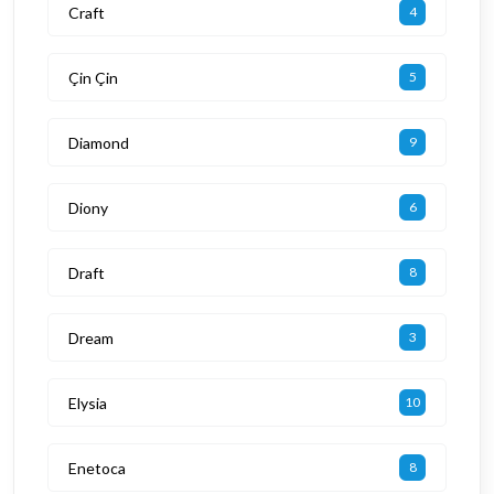
Craft
4
Çin Çin
5
Diamond
9
Diony
6
Draft
8
Dream
3
Elysia
10
Enetoca
8