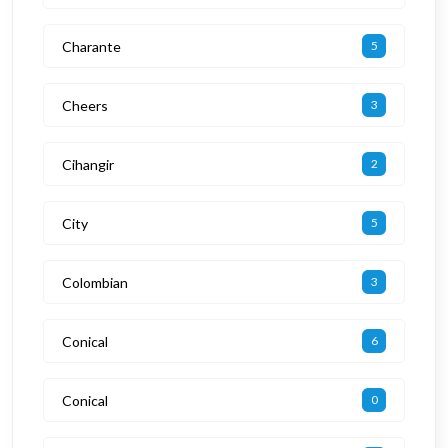
Charante
5
Cheers
3
Cihangir
2
City
5
Colombian
3
Conical
6
Conical
0