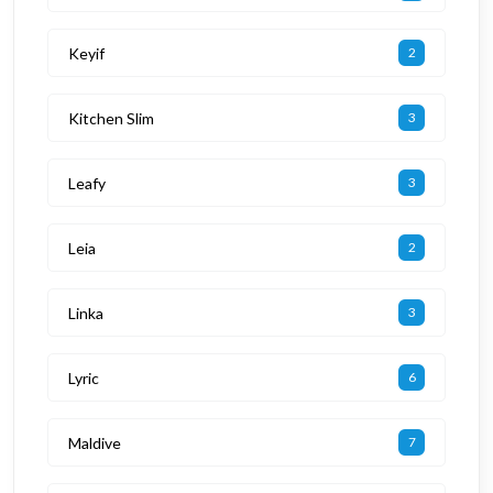
Keyif
2
Kitchen Slim
3
Leafy
3
Leia
2
Linka
3
Lyric
6
Maldive
7