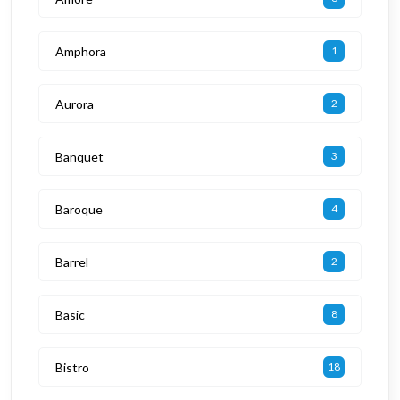
Amphora
1
Aurora
2
Banquet
3
Baroque
4
Barrel
2
Basic
8
Bistro
18