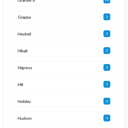
Grande-S
Grappa
2
Heybeli
5
Hiball
5
Higness
3
Hill
5
Holiday
6
Hudson
4