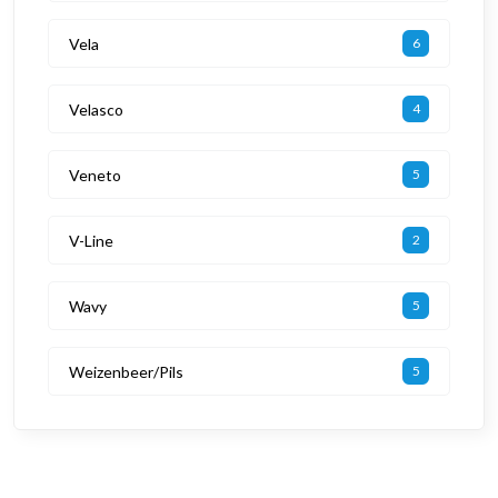
Vela
6
Velasco
4
Veneto
5
V-Line
2
Wavy
5
Weizenbeer/Pils
5