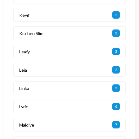
Keyif
2
Kitchen Slim
3
Leafy
3
Leia
2
Linka
3
Lyric
6
Maldive
7