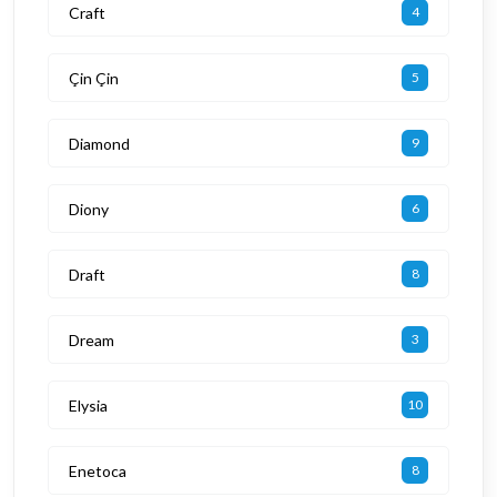
Craft
4
Çin Çin
5
Diamond
9
Diony
6
Draft
8
Dream
3
Elysia
10
Enetoca
8