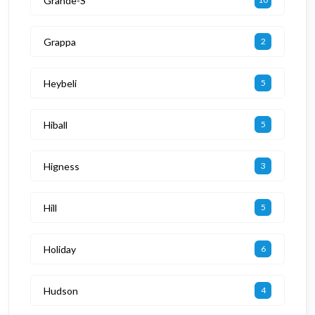
Grande-S
Grappa
2
Heybeli
5
Hiball
5
Higness
3
Hill
5
Holiday
6
Hudson
4