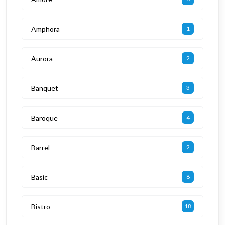
Amphora
1
Aurora
2
Banquet
3
Baroque
4
Barrel
2
Basic
8
Bistro
18