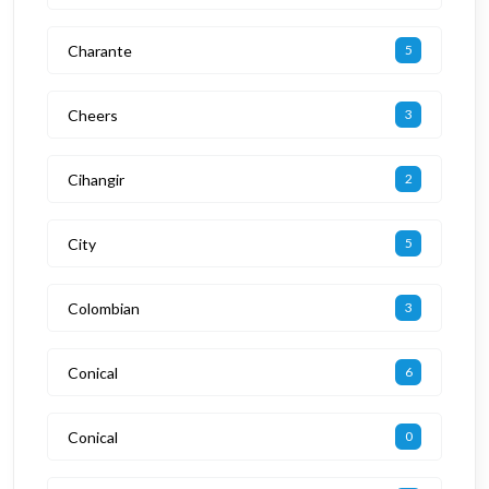
Charante
5
Cheers
3
Cihangir
2
City
5
Colombian
3
Conical
6
Conical
0