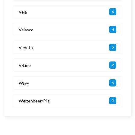
Vela
6
Velasco
4
Veneto
5
V-Line
2
Wavy
5
Weizenbeer/Pils
5