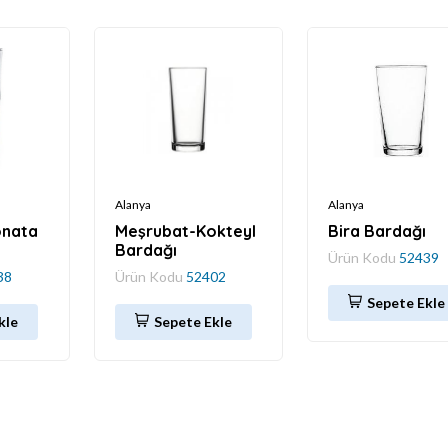
Alanya
Alanya
onata
Meşrubat-Kokteyl
Bira Bardağı
Bardağı
Ürün Kodu
52439
38
Ürün Kodu
52402
Sepete Ekle
kle
Sepete Ekle