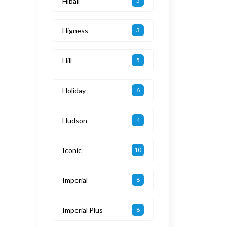
Hiball
5
Higness
3
Hill
5
Holiday
6
Hudson
4
Iconic
10
Imperial
8
Imperial Plus
8