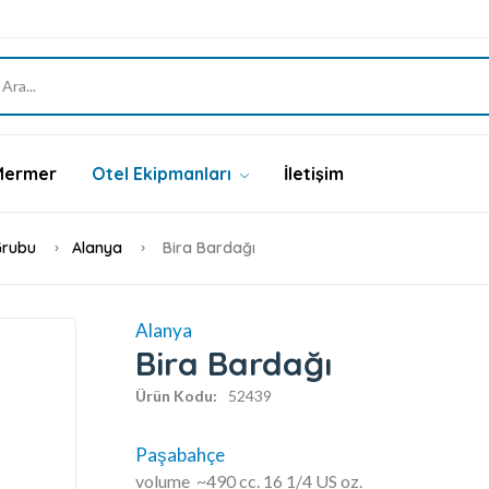
Mermer
Otel Ekipmanları
İletişim
Grubu
Alanya
Bira Bardağı
Alanya
Bira Bardağı
Ürün Kodu:
52439
Paşabahçe
volume ~490 cc. 16 1/4 US oz.