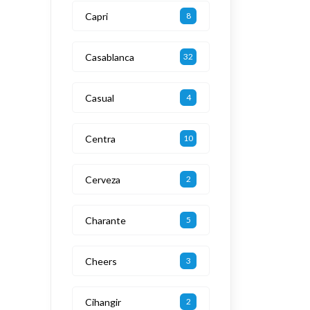
Capri
8
Casablanca
32
Casual
4
Centra
10
Cerveza
2
Charante
5
Cheers
3
Cihangir
2