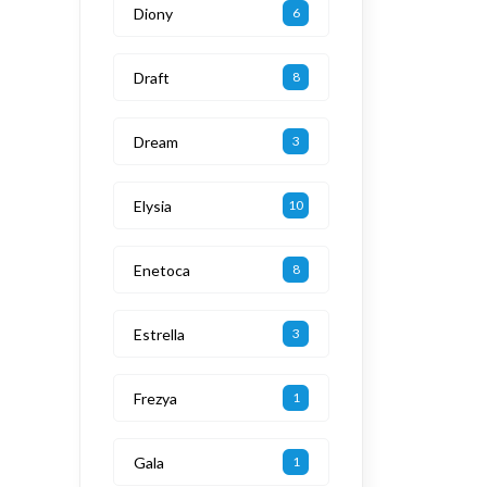
Diony
6
Draft
8
Dream
3
Elysia
10
Enetoca
8
Estrella
3
Frezya
1
Gala
1