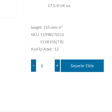
17 1/4 UK oz.
height 155 mm. 6”
SKU 1199827(EU)
1118105(TR)
Koli İçi Adet : 12
–
+
Sepete Ekle