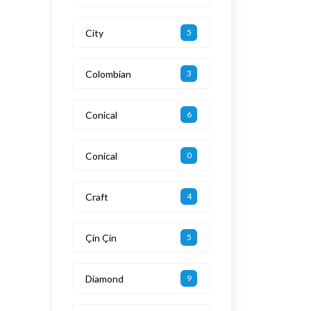
City
5
Colombian
3
Conical
6
Conical
0
Craft
4
Çin Çin
5
Diamond
9