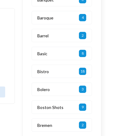
Baroque
4
Barrel
2
Basic
8
Bistro
18
Bolero
3
Boston Shots
9
Bremen
2