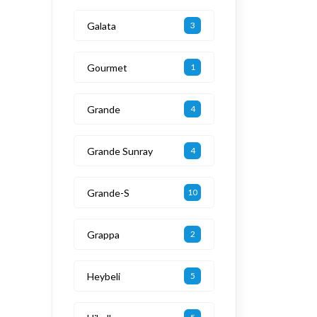
Galata
3
Gourmet
1
Grande
4
Grande Sunray
4
Grande-S
10
Grappa
2
Heybeli
5