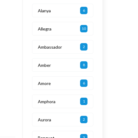
Alanya
6
Allegra
10
Ambassador
2
Amber
8
Amore
6
Amphora
1
Aurora
2
Banquet
3