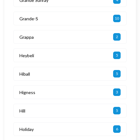
Grande Sunray
Grande-S
10
Grappa
2
Heybeli
5
Hiball
5
Higness
3
Hill
5
Holiday
6