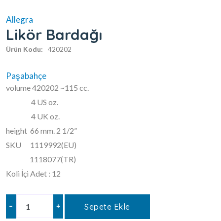
Allegra
Likör Bardağı
Ürün Kodu:
420202
Paşabahçe
volume 420202 ~115 cc.
4 US oz.
4 UK oz.
height 66 mm. 2 1/2”
SKU 1119992(EU)
1118077(TR)
Koli İçi Adet : 12
–
+
Sepete Ekle