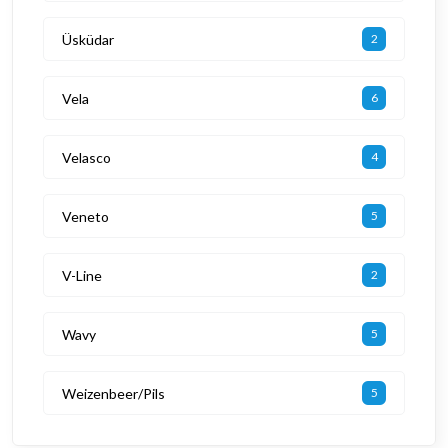
Üsküdar
2
Vela
6
Velasco
4
Veneto
5
V-Line
2
Wavy
5
Weizenbeer/Pils
5