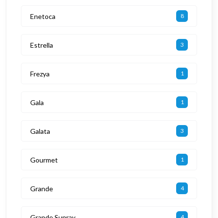
Enetoca
8
Estrella
3
Frezya
1
Gala
1
Galata
3
Gourmet
1
Grande
4
Grande Sunray
4