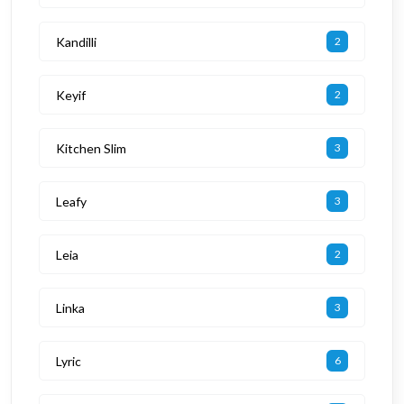
Kandilli
2
Keyif
2
Kitchen Slim
3
Leafy
3
Leia
2
Linka
3
Lyric
6