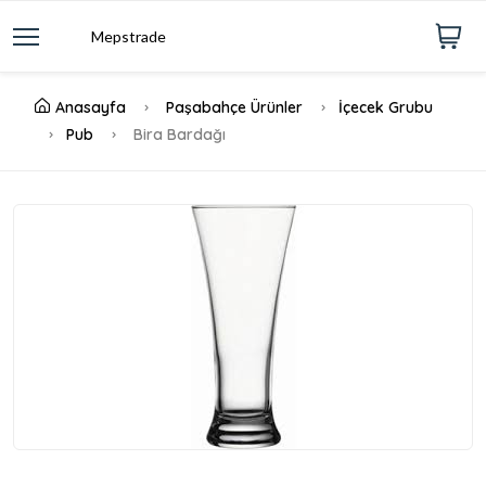
Mepstrade
Anasayfa
Paşabahçe Ürünler
İçecek Grubu
Pub
Bira Bardağı