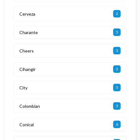
Cerveza
2
Charante
5
Cheers
3
Cihangir
2
City
5
Colombian
3
Conical
6