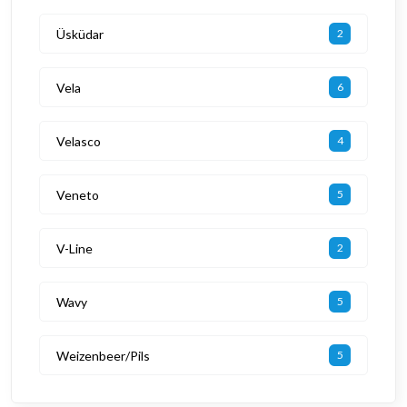
Üsküdar
2
Vela
6
Velasco
4
Veneto
5
V-Line
2
Wavy
5
Weizenbeer/Pils
5