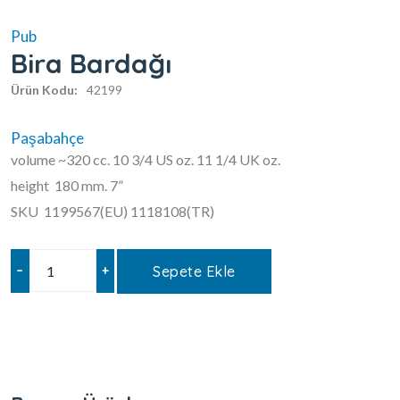
Pub
Bira Bardağı
Ürün Kodu:
42199
Paşabahçe
volume ~320 cc. 10 3/4 US oz. 11 1/4 UK oz.
height 180 mm. 7”
SKU 1199567(EU) 1118108(TR)
–
+
Sepete Ekle