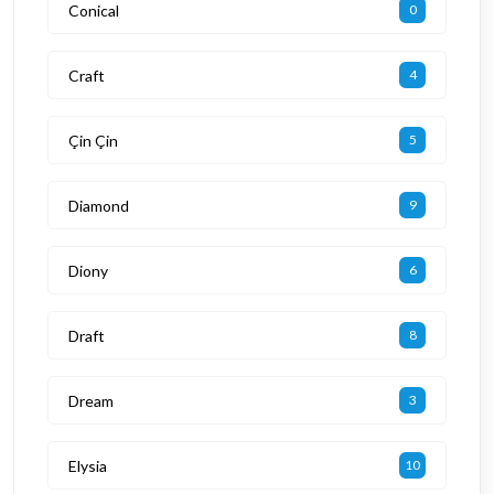
Conical
0
Craft
4
Çin Çin
5
Diamond
9
Diony
6
Draft
8
Dream
3
Elysia
10