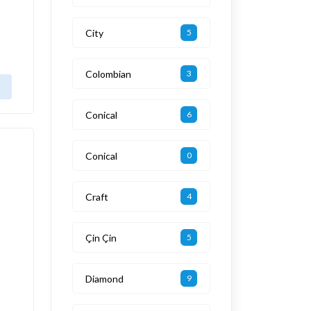
City
5
Colombian
3
Conical
6
Conical
0
Craft
4
Çin Çin
5
Diamond
9