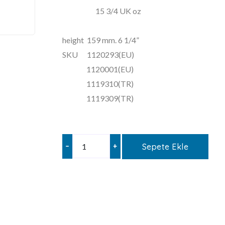
15 3/4 UK oz
height 159 mm. 6 1/4”
SKU 1120293(EU)
1120001(EU)
1119310(TR)
1119309(TR)
–
+
Sepete Ekle