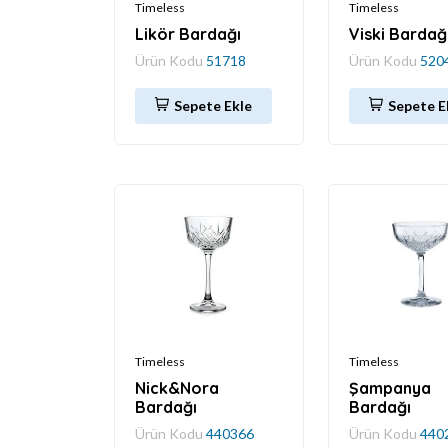
Timeless
Timeless
Likör Bardağı
Viski Bardağ
Ürün Kodu
51718
Ürün Kodu
520
Sepete Ekle
Sepete E
Timeless
Timeless
Nick&Nora
Şampanya
Bardağı
Bardağı
Ürün Kodu
440366
Ürün Kodu
440