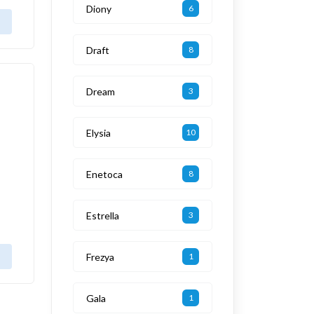
Diony
6
Draft
8
Dream
3
Elysia
10
Enetoca
8
Estrella
3
Frezya
1
Gala
1