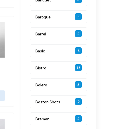
Baroque
4
Barrel
2
Basic
8
Bistro
18
Bolero
3
Boston Shots
9
Bremen
2