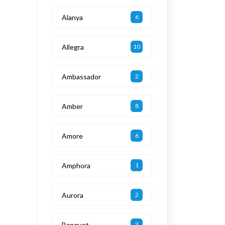
Alanya
6
Allegra
10
Ambassador
2
Amber
8
Amore
6
Amphora
1
Aurora
2
Banquet
3