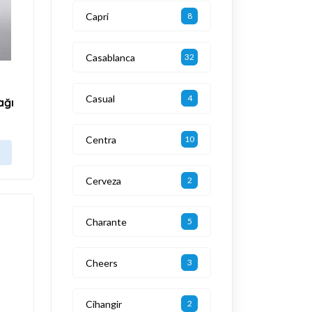
Capri
8
Casablanca
32
Casual
4
ağı
Centra
10
Cerveza
2
Charante
5
Cheers
3
Cihangir
2