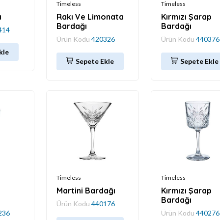
Timeless
Timeless
ı
Rakı Ve Limonata
Kırmızı Şarap
Bardağı
Bardağı
414
Ürün Kodu
420326
Ürün Kodu
440376
kle
Sepete Ekle
Sepete Ekle
Timeless
Timeless
Martini Bardağı
Kırmızı Şarap
Bardağı
Ürün Kodu
440176
236
Ürün Kodu
440276