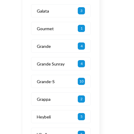
Galata
3
Gourmet
1
Grande
4
Grande Sunray
4
Grande-S
10
Grappa
2
Heybeli
5