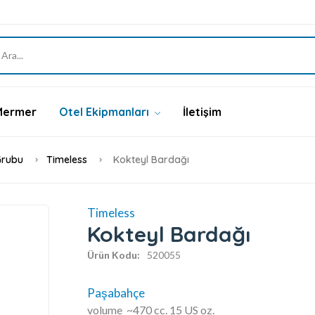
Mermer
Otel Ekipmanları
İletişim
Grubu
Timeless
Kokteyl Bardağı
Timeless
Kokteyl Bardağı
Ürün Kodu:
520055
Paşabahçe
volume ~470 cc. 15 US oz.