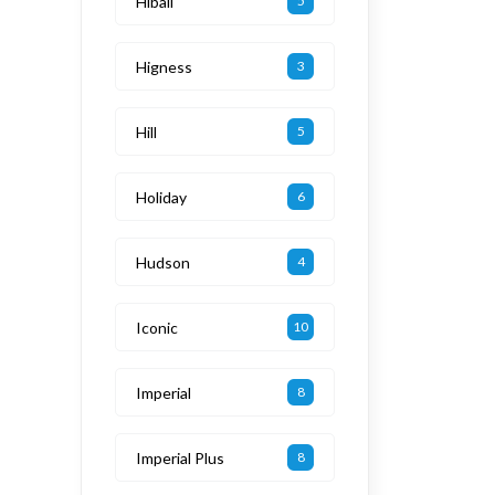
Hiball
5
Higness
3
Hill
5
Holiday
6
Hudson
4
Iconic
10
Imperial
8
Imperial Plus
8